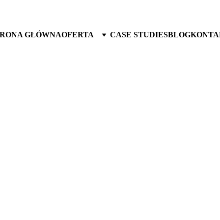
TRONA GŁÓWNA
OFERTA
CASE STUDIES
BLOG
KONTA
ING SAMOCHODÓW 