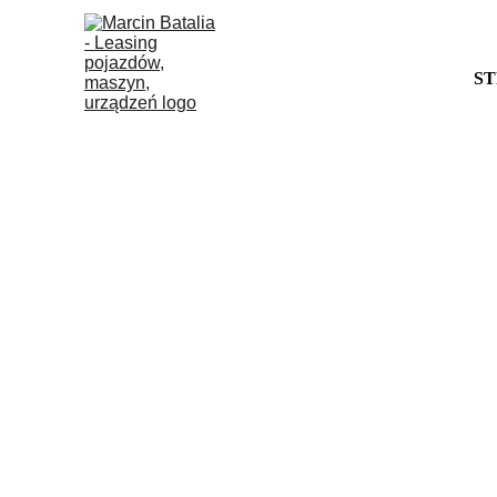
S
LEAS